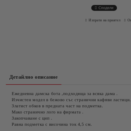
Сподели
Изпрати на приятел
О
Детайлно описание
Ежедневна дамска бота ,подходяща за всяка дама .
Изчистен модел в бежово със странични кафяви ластици.
Златист обков в предната част на подметка.
Мако странично лого на фирмата .
Закопчаване с цип .
Равна подметка с височина ток 4,5 см.