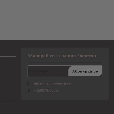
Абонирай се за нашия бюлетин
info@brandroom-bg.com
+359876753090