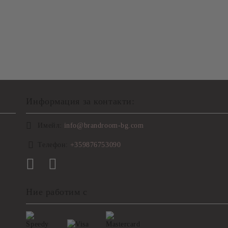
Информация за контакти:
Имейл:
info@brandroom-bg.com
Телефон:
+359876753090
Ние работим с