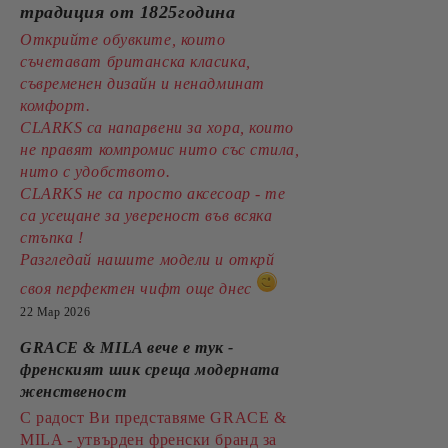
традиция от 1825година
Открийте обувките, които
съчетават британска класика,
съвременен дизайн и ненадминат
комфорт.
CLARKS са напарвени за хора, които
не правят компромис нито със стила,
нито с удобството.
CLARKS не са просто аксесоар - те
са усещане за увереност във всяка
стъпка !
Разгледай нашите модели и открй
своя перфектен чифт още днес
22 Мар 2026
GRACE & MILA вече е тук -
френският шик среща модерната
женственост
С радост Ви представяме GRACE &
MILA - утвърден френски бранд за