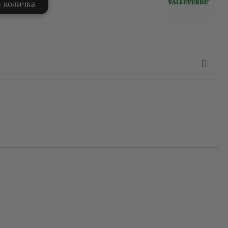
та за лични данни
те на работния ден.