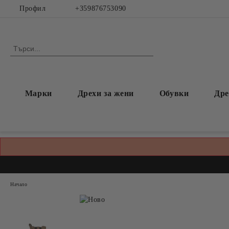
Профил
+359876753090
Марки
Дрехи за жени
Обувки
Дре
Начало