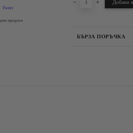
Tweet
цени продукта
БЪРЗА ПОРЪЧКА
САМО ПОПЪЛНЕТЕ 4 ПОЛЕТА
Съгласен съм с
Политика
Ние ще се свържем с вас в рамки