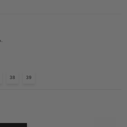
р.
38
39
Добави в желани