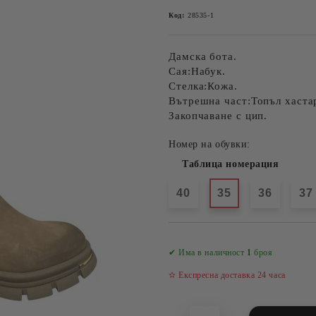
Код:
28535-1
Дамска бота.
Сая:Набук.
Стелка:Кожа.
Вътрешна част:Топъл хаста
Закопчаване с цип.
Номер на обувки:
Таблица номерация
40
35
36
37
✔ Има в наличност
1
броя
✫ Експресна доставка 24 часа