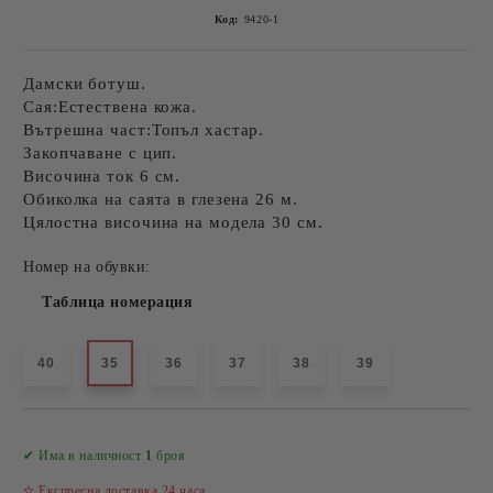
Код:
9420-1
Дамски ботуш.
Сая:Естествена кожа.
Вътрешна част:Топъл хастар.
Закопчаване с цип.
Височина ток 6 см.
Обиколка на саята в глезена 26 м.
Цялостна височина на модела 30 см.
Номер на обувки:
Таблица номерация
40
35
36
37
38
39
Добави в желани
✔ Има в наличност
1
броя
✫ Експресна доставка 24 часа