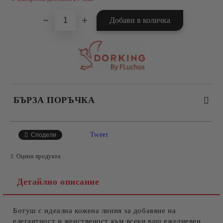
БЪРЗА ПОРЪЧКА
САМО ПОПЪЛНЕТЕ 4 ПОЛЕТА
Tweet
Сподели
Оцени продукта
Детайлно описание
Ботуш с идеална кожена линия за добавяне на
Съгласен съм с
Политиката за лични данни
елегантност и женственост към всеки ваш ежедневен