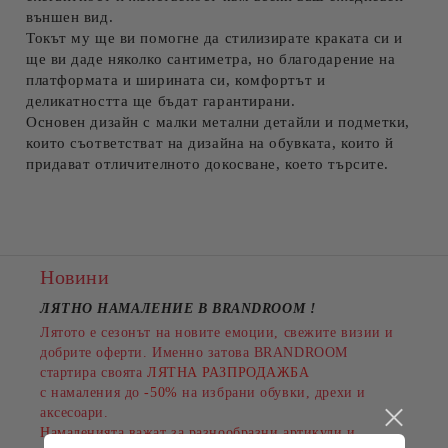
външен вид.
Ние ще се свържем с вас в рамките на работния ден.
Токът му ще ви помогне да стилизирате краката си и
ще ви даде няколко сантиметра, но благодарение на
платформата и ширината си, комфортът и
деликатността ще бъдат гарантирани.
Основен дизайн с малки метални детайли и подметки,
които съответстват на дизайна на обувката, които й
придават отличителното докосване, което търсите.
Новини
ЛЯТНО НАМАЛЕНИЕ В BRANDROOM
!
Лятото е сезонът на новите емоции, свежите визии и
добрите оферти. Именно затова BRANDROOM
стартира своята
ЛЯТНА РАЗПРОДАЖБА
с намаления до
-50%
на избрани обувки, дрехи и
аксесоари.
Намаленията важат за разнообразни артикули и