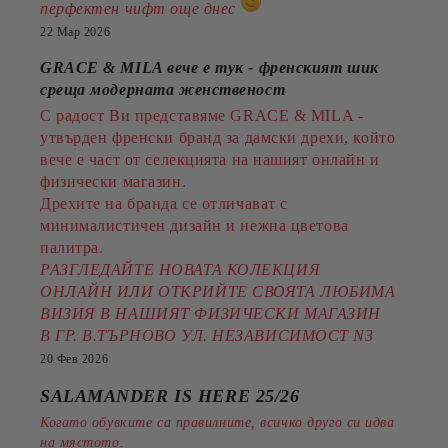
перфектен чифт още днес
22 Мар 2026
GRACE & MILA вече е тук - френският шик
среща модерната женственост
С радост Ви представяме GRACE & MILA -
утвърден френски бранд за дамски дрехи, който
вече е част от селекцията на нашият онлайн и
физически магазин.
Дрехите на бранда се отличават с
минималистичен дизайн и нежна цветова
палитра.
РАЗГЛЕДАЙТЕ НОВАТА КОЛЕКЦИЯ
ОНЛАЙН ИЛИ ОТКРИЙТЕ СВОЯТА ЛЮБИМА
ВИЗИЯ В НАШИЯТ ФИЗИЧЕСКИ МАГАЗИН
В ГР. В.ТЪРНОВО УЛ. НЕЗАВИСИМОСТ N3
20 Фев 2026
SALAMANDER IS HERE 25/26
Когато обувките са правилните, всичко друго си идва
на мястото.