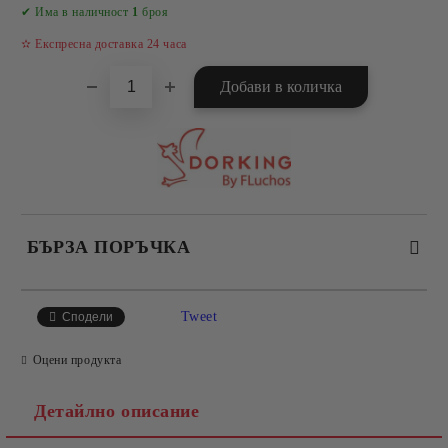
Добави в желани
✔ Има в наличност
1
броя
✫ Експресна доставка 24 часа
БЪРЗА ПОРЪЧКА
САМО ПОПЪЛНЕТЕ 4 ПОЛЕТА
Tweet
Сподели
Оцени продукта
Детайлно описание