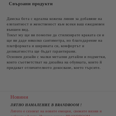
Свързани продукти
Съгласен съм с
Политиката за лични данни
Ние ще се свържем с вас в рамките на работния ден.
Дамска бота с идеална кожена линия за добавяне на
елегантност и женственост към всеки ваш ежедневен
външен вид.
Токът му ще ви помогне да стилизирате краката си и
ще ви даде няколко сантиметра, но благодарение на
платформата и ширината си, комфортът и
деликатността ще бъдат гарантирани.
Основен дизайн с малки метални детайли и подметки,
които съответстват на дизайна на обувката, които й
придават отличителното докосване, което търсите.
Новини
ЛЯТНО НАМАЛЕНИЕ В BRANDROOM
!
Лятото е сезонът на новите емоции, свежите визии и