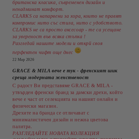
британска класика, съвременен дизайн и
ненадминат комфорт.
CLARKS са напарвени за хора, които не правят
компромис нито със стила, нито с удобството.
CLARKS не са просто аксесоар - те са усещане
за увереност във всяка стъпка !
Разгледай нашите модели и открй своя
перфектен чифт още днес
22 Мар 2026
GRACE & MILA вече е тук - френският шик
среща модерната женственост
С радост Ви представяме GRACE & MILA -
утвърден френски бранд за дамски дрехи, който
вече е част от селекцията на нашият онлайн и
физически магазин.
Дрехите на бранда се отличават с
минималистичен дизайн и нежна цветова
палитра.
РАЗГЛЕДАЙТЕ НОВАТА КОЛЕКЦИЯ