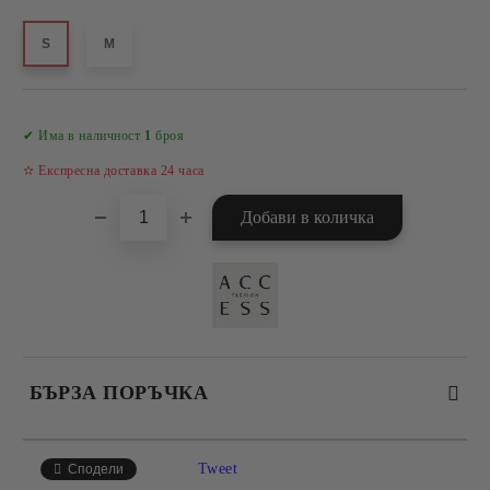
S
M
Добави в желани
✔ Има в наличност
1
броя
✫ Експресна доставка 24 часа
БЪРЗА ПОРЪЧКА
САМО ПОПЪЛНЕТЕ 4 ПОЛЕТА
Tweet
Сподели