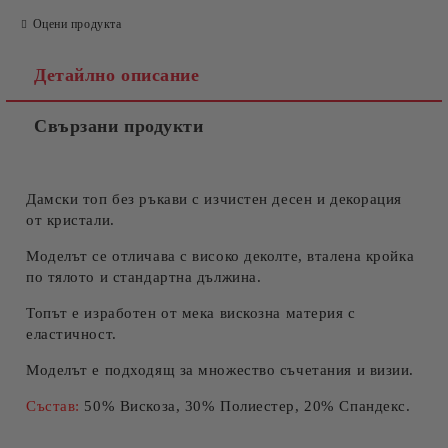
Оцени продукта
Детайлно описание
Свързани продукти
Съгласен съм с
Политиката за лични данни
Ние ще се свържем с вас в рамките на работния ден.
Дамски топ без ръкави с изчистен десен и декорация
от кристали.
Моделът се отличава с високо деколте, вталена кройка
по тялото и стандартна дължина.
Топът е изработен от мека вискозна материя с
еластичност.
Моделът е подходящ за множество съчетания и визии.
Състав:
50% Вискоза, 30% Полиестер, 20% Спандекс.