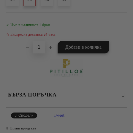
35
36
38
39
Добави в желани
✔ Има в наличност
1
броя
✫ Експресна доставка 24 часа
БЪРЗА ПОРЪЧКА
САМО ПОПЪЛНЕТЕ 4 ПОЛЕТА
Tweet
Сподели
Оцени продукта