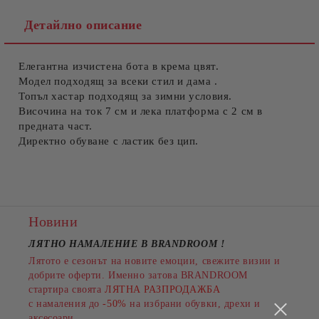
Детайлно описание
Елегантна изчистена бота в крема цвят.
Съгласен съм с
Политиката за лични данни
Модел подходящ за всеки стил и дама .
Топъл хастар подходящ за зимни условия.
Ние ще се свържем с вас в рамките на работния ден.
Височина на ток 7 см и лека платформа с 2 см в
предната част.
Директно обуване с ластик без цип.
Новини
ЛЯТНО НАМАЛЕНИЕ В BRANDROOM
!
Лятото е сезонът на новите емоции, свежите визии и
добрите оферти. Именно затова BRANDROOM
стартира своята
ЛЯТНА РАЗПРОДАЖБА
с намаления до
-50%
на избрани обувки, дрехи и
аксесоари.