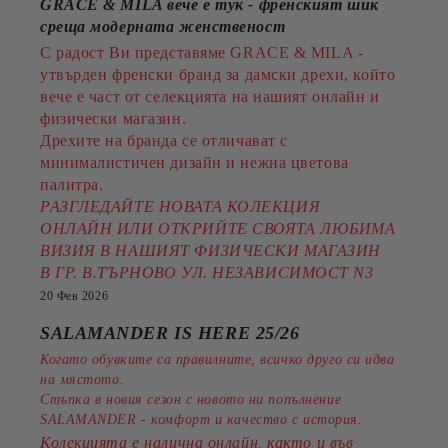
GRACE & MILA вече е тук - френският шик
среща модерната женственост
С радост Ви представяме GRACE & MILA -
утвърден френски бранд за дамски дрехи, който
вече е част от селекцията на нашият онлайн и
физически магазин.
Дрехите на бранда се отличават с
минималистичен дизайн и нежна цветова
палитра.
РАЗГЛЕДАЙТЕ НОВАТА КОЛЕКЦИЯ
ОНЛАЙН ИЛИ ОТКРИЙТЕ СВОЯТА ЛЮБИМА
ВИЗИЯ В НАШИЯТ ФИЗИЧЕСКИ МАГАЗИН
В ГР. В.ТЪРНОВО УЛ. НЕЗАВИСИМОСТ N3
20 Фев 2026
SALAMANDER IS HERE 25/26
Когато обувките са правилните, всичко друго си идва
на мястото.
Стъпка в новия сезон с новото ни попълнение
SALAMANDER - комфорт и качество с история.
Колекцията е налична онлайн, както и във