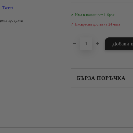
Tweet
✔ Има в наличност
1
броя
цени продукта
✫ Експресна доставка 24 часа
БЪРЗА ПОРЪЧКА
САМО ПОПЪЛНЕТЕ 4 ПОЛЕТА
Съгласен съм с
Политика
Ние ще се свържем с вас в рамки