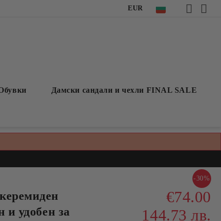
EUR
Обувки
Дамски сандали и чехли FINAL SALE
-30%
€74.00
 керемиден
н и удобен за
144.73 лв.