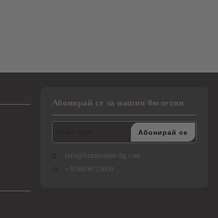
Абонирай се за нашия бюлетин
info@brandroom-bg.com
+359876753090