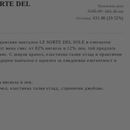
ORTE DEL
Каталожна цена:
€105.00
205.36 лв.
€31.00 (29.52%)
Отстъпка:
с дамския панталон LE SORTE DEL SOLE в
елегантен
 от мека смес от
82% вискоза и 12% лен
, той предлага
ане. С
широк крачол
,
еластична талия отзад
и практични
одерен панталон е идеален за ежедневна елегантност и
 вискоза и лен.
ол, еластична талия отзад, странични джобове.