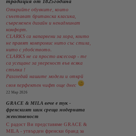
традиция от 1825година
Открийте обувките, които
съчетават британска класика,
съвременен дизайн и ненадминат
комфорт.
CLARKS са напарвени за хора, които
не правят компромис нито със стила,
нито с удобството.
CLARKS не са просто аксесоар - те
са усещане за увереност във всяка
стъпка !
Разгледай нашите модели и открй
своя перфектен чифт още днес
22 Мар 2026
GRACE & MILA вече е тук -
френският шик среща модерната
женственост
С радост Ви представяме GRACE &
MILA - утвърден френски бранд за