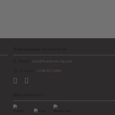
Информация за контакти:
Имейл:
info@brandroom-bg.com
Телефон:
+359876753090
Ние работим с