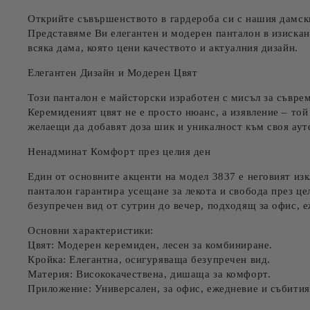
Открийте съвършенството в гардероба си с нашия
дамск
Представяме Ви елегантен и модерен панталон в изискан 
всяка дама, която цени качеството и актуалния дизайн.
Елегантен Дизайн и Модерен Цвят
Този панталон е майсторски изработен с мисъл за съвре
Керемиденият цвят не е просто нюанс, а изявление – той
желаещи да добавят доза шик и уникалност към своя аутф
Ненадминат Комфорт през целия ден
Един от основните акценти на модел 3837 е неговият
из
панталон гарантира усещане за лекота и свобода през ц
безупречен вид от сутрин до вечер, подходящ за офис, 
Основни характеристики:
Цвят:
Модерен керемиден, лесен за комбиниране.
Кройка:
Елегантна, осигуряваща безупречен вид.
Материя:
Висококачествена, дишаща за комфорт.
Приложение:
Универсален, за офис, ежедневие и събития