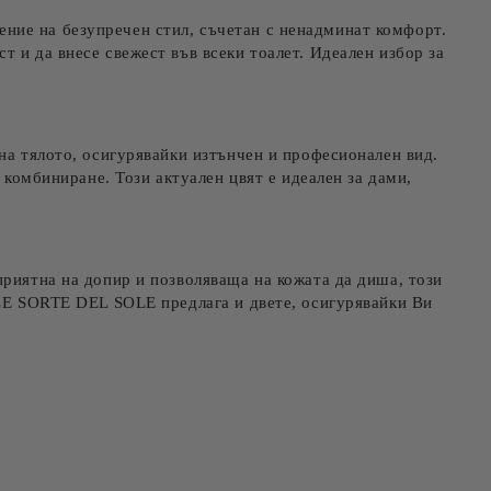
рение на безупречен стил, съчетан с ненадминат комфорт.
 и да внесе свежест във всеки тоалет. Идеален избор за
на тялото, осигурявайки изтънчен и професионален вид.
а комбиниране. Този
актуален цвят
е идеален за дами,
приятна на допир и позволяваща на кожата да диша, този
 LE SORTE DEL SOLE предлага и двете, осигурявайки Ви