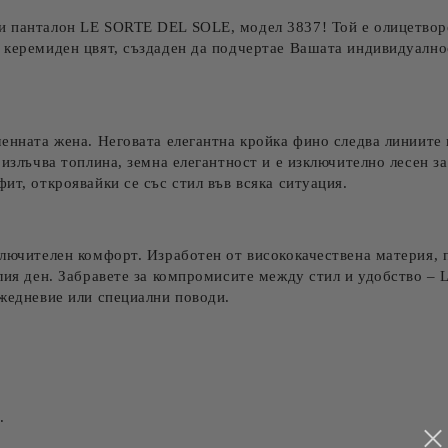
и панталон LE SORTE DEL SOLE
, модел 3837! Той е олицетво
керемиден цвят, създаден да подчертае Вашата индивидуалност
менната жена. Неговата
елегантна кройка
фино следва линиите 
 излъчва топлина, земна елегантност и е изключително лесен з
ит, откроявайки се със стил във всяка ситуация.
ключителен комфорт
. Изработен от висококачествена материя, 
елия ден. Забравете за компромисите между стил и удобство –
ежедневие или специални поводи.
.