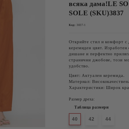
всяка дама!LE S
SOLE (SKU)3837
Код:
3837-1
Открийте стил и комфорт 
керемиден цвят
. Изработен
дишане и перфектно приляг
странични джобове
, този м
удобство.
Цвят:
Актуален керемида.
Материал:
Висококачествена
Характеристики:
Широк крач
Размер дреха:
Таблица размери
40
42
44