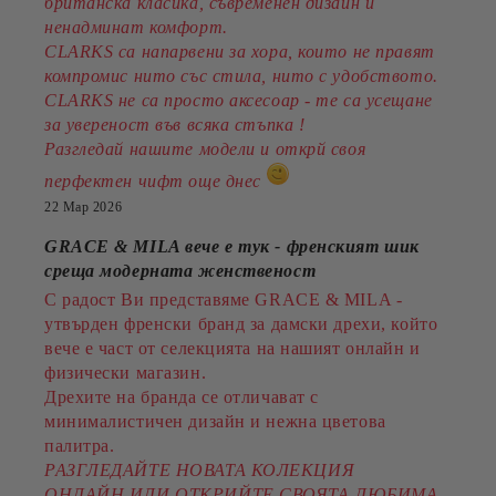
британска класика, съвременен дизайн и
ненадминат комфорт.
CLARKS са напарвени за хора, които не правят
компромис нито със стила, нито с удобството.
CLARKS не са просто аксесоар - те са усещане
за увереност във всяка стъпка !
Разгледай нашите модели и открй своя
перфектен чифт още днес
22 Мар 2026
GRACE & MILA вече е тук - френският шик
среща модерната женственост
С радост Ви представяме GRACE & MILA -
утвърден френски бранд за дамски дрехи, който
вече е част от селекцията на нашият онлайн и
физически магазин.
Дрехите на бранда се отличават с
минималистичен дизайн и нежна цветова
палитра.
РАЗГЛЕДАЙТЕ НОВАТА КОЛЕКЦИЯ
ОНЛАЙН ИЛИ ОТКРИЙТЕ СВОЯТА ЛЮБИМА