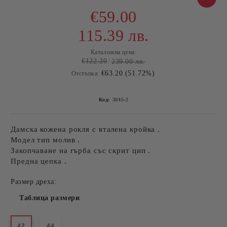
€59.00
115.39 лв.
Каталожна цена:
€122.20
239.00 лв.
€63.20 (51.72%)
Отстъпка:
Код:
3045-2
Дамска кожена рокля с вталена кройка .
Модел тип молив .
Закопчаване на гърба със скрит цип .
Предна цепка .
Размер дреха:
Таблица размери
42
44