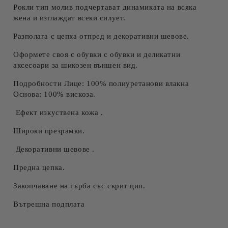
Рокли тип молив подчертават динамиката на всяка
жена и изглаждат всеки силует.
Разполага с цепка отпред и декоративни шевове.
Оформете своя с обувки с обувки и деликатни
аксесоари за шикозен външен вид.
Подробности Лице: 100% полиуретанови влакна
Основа: 100% вискоза.
Ефект изкуствена кожа .
Широки презрамки.
Декоративни шевове .
Предна цепка.
Закопчаване на гърба със скрит цип.
Вътрешна подплата