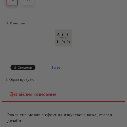
Добави в желани
✗
Изчерпан
Tweet
Сподели
Оцени продукта
Детайлно описание
Рокля тип молив с ефект на изкуствена кожа, втален
дизайн.