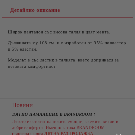
Детайлно описание
Широк панталон със висока талия в цвят мента.
Съгласен съм с
Политиката за лични данни
Ние ще се свържем с вас в рамките на работния ден.
Дължината му 108 см. и е изработен от 95% полиестер
и 5% еластан.
Моделът е със ластик в талията, което допринася за
неговата комфортност.
Новини
ЛЯТНО НАМАЛЕНИЕ В BRANDROOM
!
Лятото е сезонът на новите емоции, свежите визии и
добрите оферти. Именно затова BRANDROOM
стартира своята
ЛЯТНА РАЗПРОДАЖБА