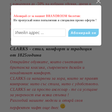
с намаления до
-50%
на избрани обувки, дрехи и
аксесоари.
Намаленията важат за разнообразни артикули и
Абонирай се за нашият BRANDROOM бюлетин:
марки, а количествата са ограничени.
Не пропускай нови попълнения и специални промо оферти !
Пазарувайте сега и подарете на лятото си повече
стил на по-добра цена!
14 Юли 2026
CLARKS - стил, комфорт и традиция
от 1825година
Открийте обувките, които съчетават
британска класика, съвременен дизайн и
ненадминат комфорт.
CLARKS са напарвени за хора, които не правят
компромис нито със стила, нито с удобството.
CLARKS не са просто аксесоар - те са усещане
за увереност във всяка стъпка !
Разгледай нашите модели и открй своя
перфектен чифт още днес