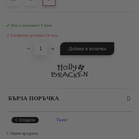
Добави в желани
✔ Има в наличност
1
броя
✫ Експресна доставка 24 часа
БЪРЗА ПОРЪЧКА
САМО ПОПЪЛНЕТЕ 4 ПОЛЕТА
Tweet
Сподели
Оцени продукта