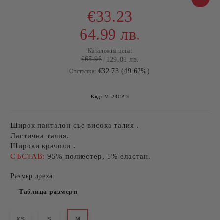
€33.23
64.99 лв.
Каталожна цена:
€65.96
129.01 лв.
€32.73 (49.62%)
Отстъпка:
Код:
ML24CP-3
Широк панталон със висока талия .
Ластична талия.
Широки крачоли .
СЪСТАВ:
95% полиестер, 5% еластан.
Размер дреха:
Таблица размери
XS
S
M