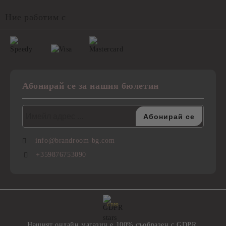
Ние работим с
Абонирай се за нашия бюлетин
info@brandroom-bg.com
+359876753090
GDPR
Нашият онлайн магазин е 100% съобразен с GDPR.