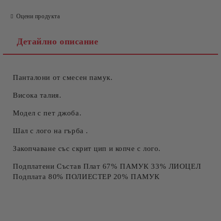
Оцени продукта
Детайлно описание
Панталони от смесен памук.
Съгласен съм с
Политиката за лични данни
Ние ще се свържем с вас в рамките на работния ден.
Висока талия.
Модел с пет джоба.
Шал с лого на гърба .
Закопчаване със скрит цип и копче с лого.
Подплатени Състав Плат 67% ПАМУК 33% ЛИОЦЕЛ
Подплата 80% ПОЛИЕСТЕР 20% ПАМУК