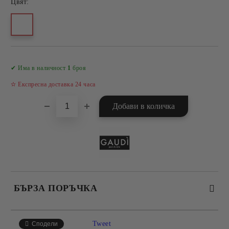
Цвят:
Добави в желани
✔ Има в наличност
1
броя
✫ Експресна доставка 24 часа
БЪРЗА ПОРЪЧКА
САМО ПОПЪЛНЕТЕ 4 ПОЛЕТА
Tweet
Сподели