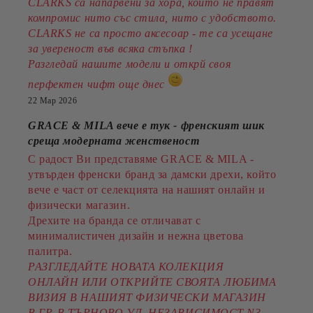
CLARKS са напарвени за хора, които не правят
компромис нито със стила, нито с удобството.
CLARKS не са просто аксесоар - те са усещане
за увереност във всяка стъпка !
Разгледай нашите модели и открй своя
перфектен чифт още днес
22 Мар 2026
GRACE & MILA вече е тук - френският шик
среща модерната женственост
С радост Ви представяме GRACE & MILA -
утвърден френски бранд за дамски дрехи, който
вече е част от селекцията на нашият онлайн и
физически магазин.
Дрехите на бранда се отличават с
минималистичен дизайн и нежна цветова
палитра.
РАЗГЛЕДАЙТЕ НОВАТА КОЛЕКЦИЯ
ОНЛАЙН ИЛИ ОТКРИЙТЕ СВОЯТА ЛЮБИМА
ВИЗИЯ В НАШИЯТ ФИЗИЧЕСКИ МАГАЗИН
В ГР. В.ТЪРНОВО УЛ. НЕЗАВИСИМОСТ N3