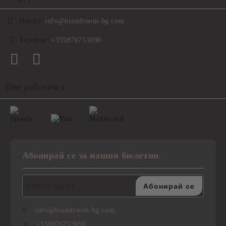
Имейл:
info@brandroom-bg.com
Телефон:
+359876753090
Ние работим с
Абонирай се за нашия бюлетин
info@brandroom-bg.com
+359876753090