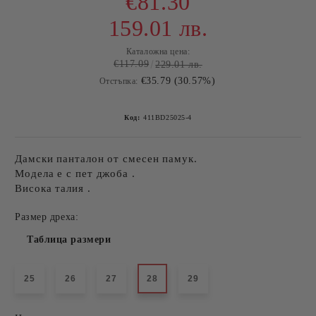
€81.30
159.01 лв.
Каталожна цена:
€117.09
229.01 лв.
€35.79 (30.57%)
Отстъпка:
Код:
411BD25025-4
Дамски панталон от смесен памук.
Модела е с пет джоба .
Висока талия .
Размер дреха:
Таблица размери
25
26
27
28
29