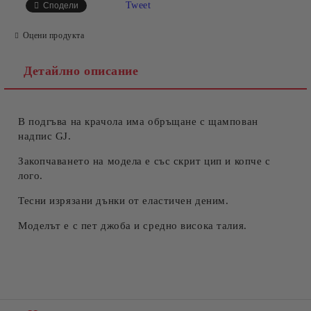
Tweet
Сподели
Оцени продукта
Детайлно описание
В подгъва на крачола има обръщане с щампован
Съгласен съм с
Политиката за лични данни
надпис GJ.
Ние ще се свържем с вас в рамките на работния ден.
Закопчаването на модела е със скрит цип и копче с
лого.
Тесни изрязани дънки от еластичен деним.
Моделът е с пет джоба и средно висока талия.