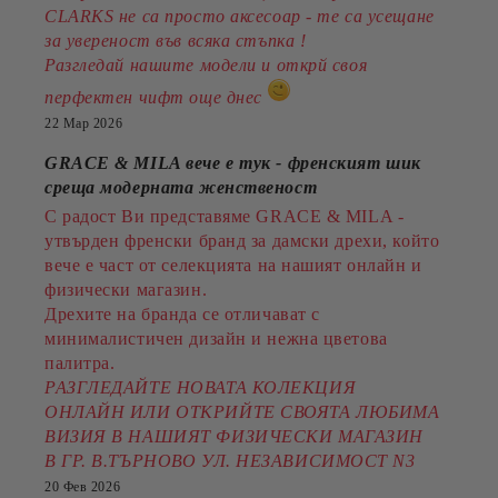
CLARKS не са просто аксесоар - те са усещане
за увереност във всяка стъпка !
Разгледай нашите модели и открй своя
перфектен чифт още днес
22 Мар 2026
GRACE & MILA вече е тук - френският шик
среща модерната женственост
С радост Ви представяме GRACE & MILA -
утвърден френски бранд за дамски дрехи, който
вече е част от селекцията на нашият онлайн и
физически магазин.
Дрехите на бранда се отличават с
минималистичен дизайн и нежна цветова
палитра.
РАЗГЛЕДАЙТЕ НОВАТА КОЛЕКЦИЯ
ОНЛАЙН ИЛИ ОТКРИЙТЕ СВОЯТА ЛЮБИМА
ВИЗИЯ В НАШИЯТ ФИЗИЧЕСКИ МАГАЗИН
В ГР. В.ТЪРНОВО УЛ. НЕЗАВИСИМОСТ N3
20 Фев 2026