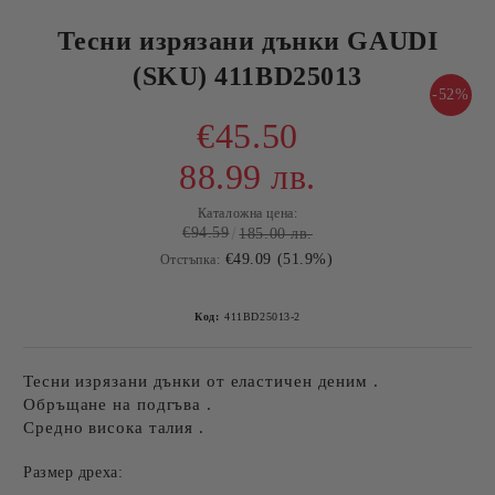
Тесни изрязани дънки GAUDI
(SKU) 411BD25013
-52%
€45.50
88.99 лв.
Каталожна цена:
€94.59
185.00 лв.
€49.09 (51.9%)
Отстъпка:
Код:
411BD25013-2
Тесни изрязани дънки от еластичен деним .
Обръщане на подгъва .
Средно висока талия .
Размер дреха: