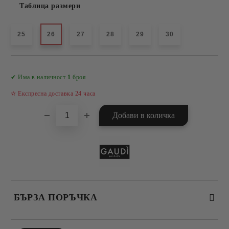
Таблица размери
25
26
27
28
29
30
Добави в желани
✔ Има в наличност
1
броя
✫ Експресна доставка 24 часа
БЪРЗА ПОРЪЧКА
САМО ПОПЪЛНЕТЕ 4 ПОЛЕТА