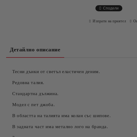
Сподели
Изпрати на приятел
О
Детайлно описание
Тесни дънки от светъл еластичен деним.
Редовна талия.
Стандартна дължина.
Модел с пет джоба.
В областта на талията има колан със шипове.
В задната част има метално лого на бранда.