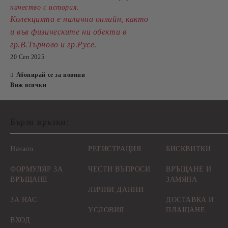
качество с история.
Колекцията е налична онлайн, както
и във физическите ни обекти в
.
гр.В.Търново и гр.Русе
20 Сеп 2025
Абонирай се за новини
Виж всички
Бързи връзки:
Начало
РЕГИСТРАЦИЯ
БИСКВИТКИ
ФОРМУЛЯР ЗА
ЧЕСТИ ВЪПРОСИ
ВРЪЩАНЕ И
ВРЪЩАНЕ
ЗАМЯНА
ЛИЧНИ ДАННИ
ЗА НАС
ДОСТАВКА И
УСЛОВИЯ
ПЛАЩАНЕ
ВХОД