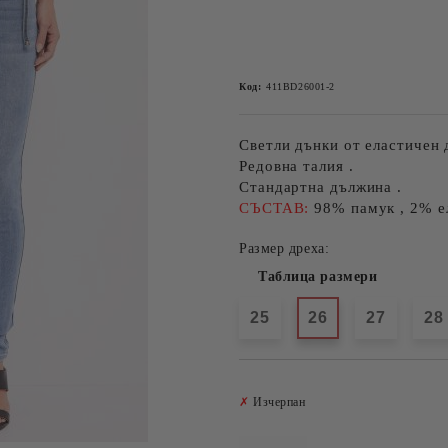
Код:
411BD26001-2
Светли дънки от еластичен
Редовна талия .
Стандартна дължина .
СЪСТАВ:
98% памук , 2% е
Размер дреха:
Таблица размери
25
26
27
28
✗
Изчерпан