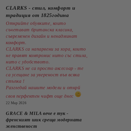
CLARKS - стил, комфорт и
традиция от 1825година
Открийте обувките, които
съчетават британска класика,
съвременен дизайн и ненадминат
комфорт.
CLARKS са напарвени за хора, които
не правят компромис нито със стила,
нито с удобството.
CLARKS не са просто аксесоар - те
са усещане за увереност във всяка
стъпка !
Разгледай нашите модели и открй
своя перфектен чифт още днес
22 Мар 2026
GRACE & MILA вече е тук -
френският шик среща модерната
женственост