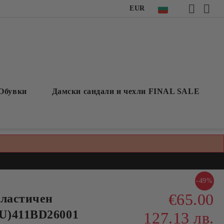
EUR
Обувки
Дамски сандали и чехли FINAL SALE
-49%
€65.00
еластичен
U)411BD26001
127.13 лв.