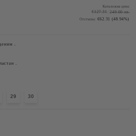
Каталожна цена:
€127.31
249.00 лв.
€62.31 (48.94%)
Отстъпка:
 деним .
ластан .
29
30
Добави в желани