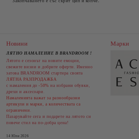
Закопчаването е със скрит цип и копче.
Новини
Марки
ЛЯТНО НАМАЛЕНИЕ В BRANDROOM
!
Лятото е сезонът на новите емоции,
свежите визии и добрите оферти. Именно
затова BRANDROOM стартира своята
ЛЯТНА РАЗПРОДАЖБА
с намаления до
-50%
на избрани обувки,
дрехи и аксесоари.
Намаленията важат за разнообразни
артикули и марки, а количествата са
ограничени.
Пазарувайте сега и подарете на лятото си
повече стил на по-добра цена!
14 Юли 2026