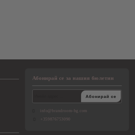
Абонирай се за нашия бюлетин
info@brandroom-bg.com
+359876753090