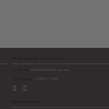
Информация за контакти:
Имейл:
info@brandroom-bg.com
Телефон:
+359876753090
Ние работим с