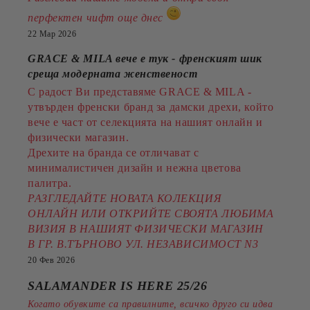
перфектен чифт още днес
22 Мар 2026
GRACE & MILA вече е тук - френският шик
среща модерната женственост
С радост Ви представяме GRACE & MILA -
утвърден френски бранд за дамски дрехи, който
вече е част от селекцията на нашият онлайн и
физически магазин.
Дрехите на бранда се отличават с
минималистичен дизайн и нежна цветова
палитра.
РАЗГЛЕДАЙТЕ НОВАТА КОЛЕКЦИЯ
ОНЛАЙН ИЛИ ОТКРИЙТЕ СВОЯТА ЛЮБИМА
ВИЗИЯ В НАШИЯТ ФИЗИЧЕСКИ МАГАЗИН
В ГР. В.ТЪРНОВО УЛ. НЕЗАВИСИМОСТ N3
20 Фев 2026
SALAMANDER IS HERE 25/26
Когато обувките са правилните, всичко друго си идва