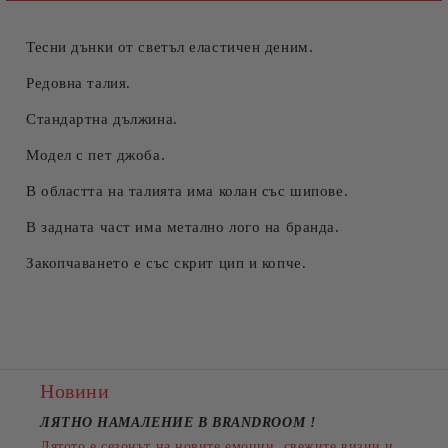
Тесни дънки от светъл еластичен деним.
Редовна талия.
Стандартна дължина.
Модел с пет джоба.
В областта на талията има колан със шипове.
В задната част има метално лого на бранда.
Закопчаването е със скрит цип и копче.
Новини
ЛЯТНО НАМАЛЕНИЕ В BRANDROOM
!
Лятото е сезонът на новите емоции, свежите визии и