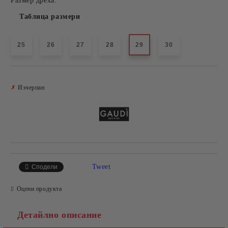
Размер дреха:
Таблица размери
25
26
27
28
29
30
Добави в желани
✗
Изчерпан
Tweet
Сподели
Оцени продукта
Детайлно описание