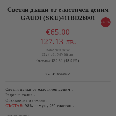
Светли дънки от еластичен деним
GAUDI (SKU)411BD26001
-49%
€65.00
127.13 лв.
Каталожна цена:
€127.31
249.00 лв.
€62.31 (48.94%)
Отстъпка:
Код:
411BD26001-5
Светли дънки от еластичен деним .
Редовна талия .
Стандартна дължина .
СЪСТАВ:
98% памук , 2% еластан .